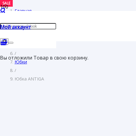
SALE
SALE
SALE
SALE
Главная
/
Мой аккаунт
Женщинам
/
Одежда
/
Вы отложили
Товар
в свою корзину.
Юбки
/
Юбка ANTIGA