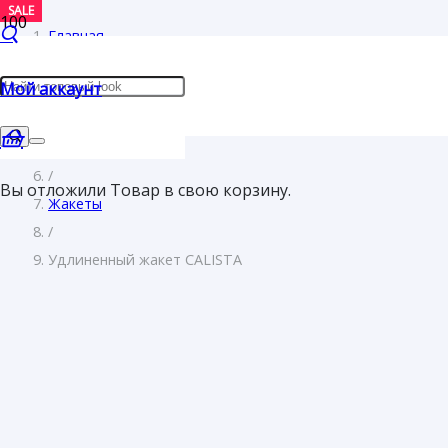
SALE
SALE
SALE
SALE
Главная
/
Мой аккаунт
Женщинам
/
Одежда
/
Вы отложили
Товар
в свою корзину.
Жакеты
/
Удлиненный жакет CALISTA