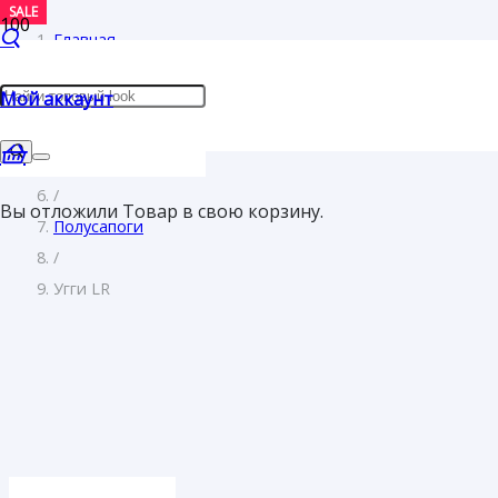
SALE
SALE
Главная
/
Мой аккаунт
Женщинам
/
Обувь
/
Вы отложили
Товар
в свою корзину.
Полусапоги
/
Угги LR