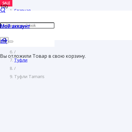
SALE
Главная
/
Мой аккаунт
Женщинам
/
Обувь
/
Вы отложили
Товар
в свою корзину.
Туфли
/
Туфли Tamaris