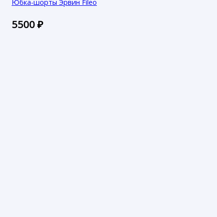
Юбка-шорты Эрвин Fileo
5500
₽