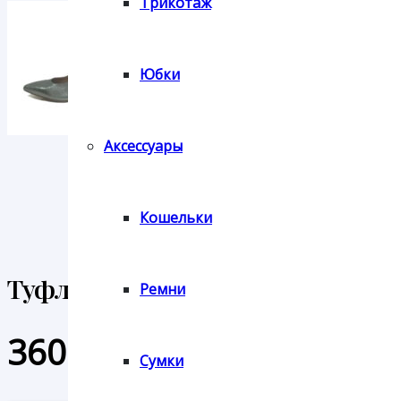
Трикотаж
Юбки
Аксессуары
Кошельки
Туфли Tamaris
Ремни
3600
₽
Сумки