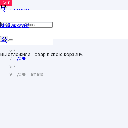
SALE
SALE
SALE
SALE
Главная
/
Мой аккаунт
Женщинам
/
Обувь
/
Вы отложили
Товар
в свою корзину.
Туфли
/
Туфли Tamaris