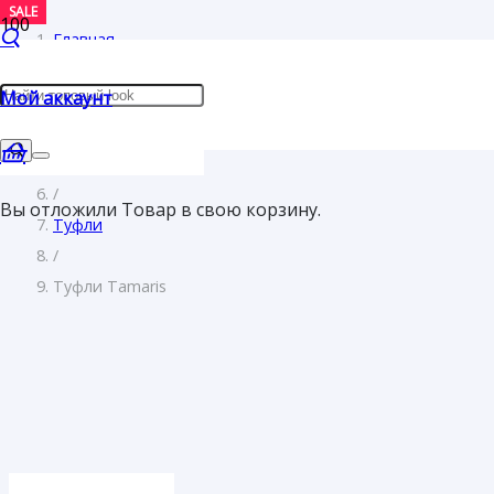
SALE
SALE
SALE
SALE
SALE
Главная
/
Мой аккаунт
Женщинам
/
Обувь
/
Вы отложили
Товар
в свою корзину.
Туфли
/
Туфли Tamaris