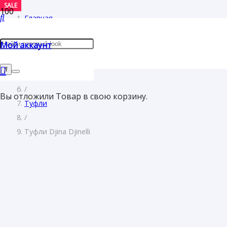
SALE
SALE
SALE
Главная
/
Мой аккаунт
Женщинам
/
Обувь
/
Вы отложили
Товар
в свою корзину.
Туфли
/
Туфли Djina Djinelli