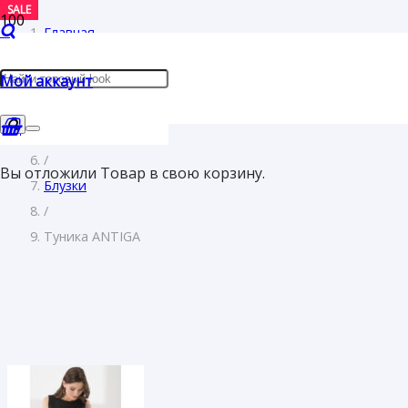
SALE
SALE
Главная
/
Мой аккаунт
Женщинам
/
Одежда
/
Вы отложили
Товар
в свою корзину.
Блузки
/
Туника ANTIGA