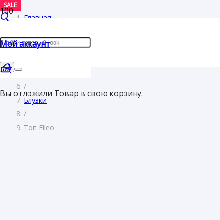
SALE
SALE
Главная
/
Мой аккаунт
Женщинам
/
Одежда
/
Вы отложили
Товар
в свою корзину.
Блузки
/
Топ Fileo