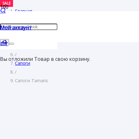
SALE
SALE
SALE
Главная
/
Мой аккаунт
Женщинам
/
Обувь
/
Вы отложили
Товар
в свою корзину.
Сапоги
/
Сапоги Tamaris