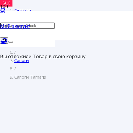
SALE
SALE
SALE
Главная
/
Мой аккаунт
Женщинам
/
Обувь
/
Вы отложили
Товар
в свою корзину.
Сапоги
/
Сапоги Tamaris