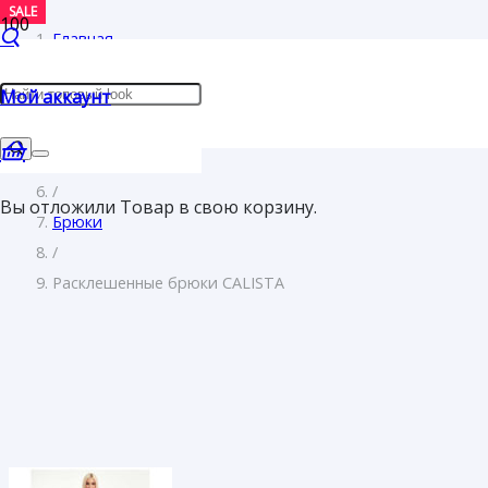
SALE
SALE
SALE
SALE
Главная
/
Мой аккаунт
Женщинам
/
Одежда
/
Вы отложили
Товар
в свою корзину.
Брюки
/
Расклешенные брюки CALISTA