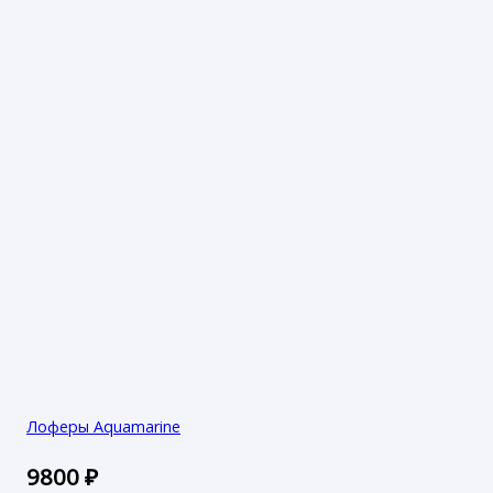
Лоферы Aquamarine
9800
₽