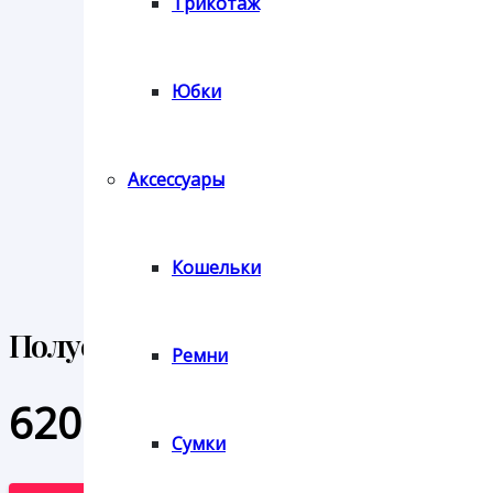
Трикотаж
Юбки
Аксессуары
Кошельки
Полусапоги Tamaris
Ремни
6200
₽
Сумки