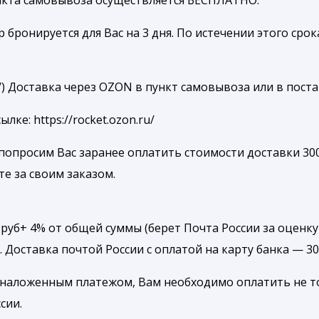
ункта самовывоза осуществляется БЕСПЛАТНО.
ронируется для Вас на 3 дня. По истечении этого срока
ru/) Доставка через OZON в пункт самовывоза или в пост
е: https://rocket.ozon.ru/
попросим Вас заранее оплатить стоимости доставки 300
те за своим заказом.
уб+ 4% от общей суммы (берет Почта России за оценку
. Доставка почтой России с оплатой на карту банка — 3
 наложенным платежом, Вам необходимо оплатить не т
сии.