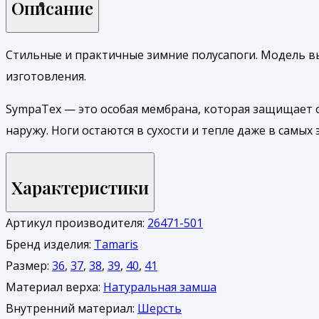
Описание
Стильные и практичные зимние полусапоги. Модель в
изготовления.
SympaTex — это особая мембрана, которая защищает от
наружу. Ноги остаются в сухости и тепле даже в самых
Характеристики
Артикул производителя:
26471-501
Бренд изделия:
Tamaris
Размер:
36
,
37
,
38
,
39
,
40
,
41
Материал верха:
Натуральная замша
Внутренний материал:
Шерсть