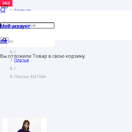
SALE
SALE
SALE
SALE
SALE
Главная
/
Мой аккаунт
Женщинам
/
Одежда
/
Вы отложили
Товар
в свою корзину.
Платья
/
Платье ANTIGA