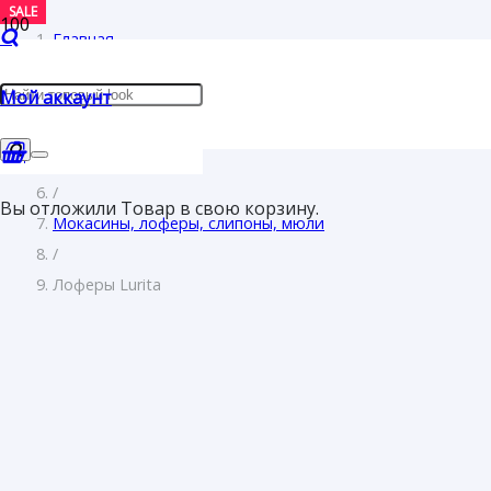
SALE
SALE
SALE
SALE
SALE
SALE
Главная
/
Мой аккаунт
Женщинам
/
Обувь
/
Вы отложили
Товар
в свою корзину.
Мокасины, лоферы, слипоны, мюли
/
Лоферы Lurita