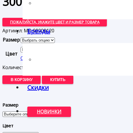
3000
₽
ПОЖАЛУЙСТА, УКАЖИТЕ ЦВЕТ И РАЗМЕР ТОВАРА
Бренды
Артикул:
МР-00000120
Размер
Цвет
Очистить
Количество товара Кроссовки Tamaris
В КОРЗИНУ
КУПИТЬ
Скидки
Размер
НОВИНКИ
Цвет