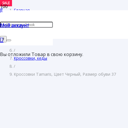
SALE
SALE
SALE
SALE
Главная
/
Мой аккаунт
Женщинам
/
Обувь
/
Вы отложили
Товар
в свою корзину.
Кроссовки, кеды
/
Кроссовки Tamaris, Цвет Черный, Размер обуви 37