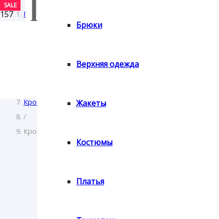
SALE
SALE
Главная
Брюки
/
Женщинам
/
Верхняя одежда
Обувь
/
Кроссовки, кеды
Жакеты
/
Кроссовки Lola Andy
Костюмы
Платья