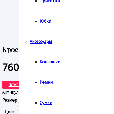
Трикотаж
Юбки
Аксессуары
Кроссовки Lola Andy
Кошельки
7600
₽
Ремни
ПОЖАЛУЙСТА, УКАЖИТЕ ЦВЕТ И РАЗМЕР ТОВАРА
Артикул:
ЦБ-00004603
Размер
Сумки
Цвет