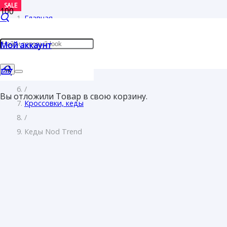
SALE
SALE
Главная
/
Мой аккаунт
Женщинам
/
Обувь
/
Вы отложили
Товар
в свою корзину.
Кроссовки, кеды
/
Кеды Nod Trend