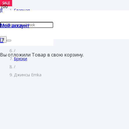
SALE
SALE
SALE
SALE
SALE
Главная
/
Мой аккаунт
Женщинам
/
Одежда
/
Вы отложили
Товар
в свою корзину.
Брюки
/
Джинсы Emka