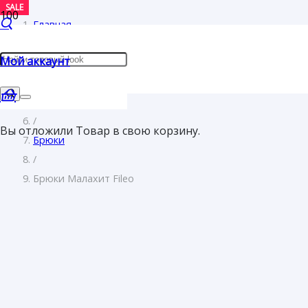
SALE
Главная
/
Мой аккаунт
Женщинам
/
Одежда
/
Вы отложили
Товар
в свою корзину.
Брюки
/
Брюки Малахит Fileo