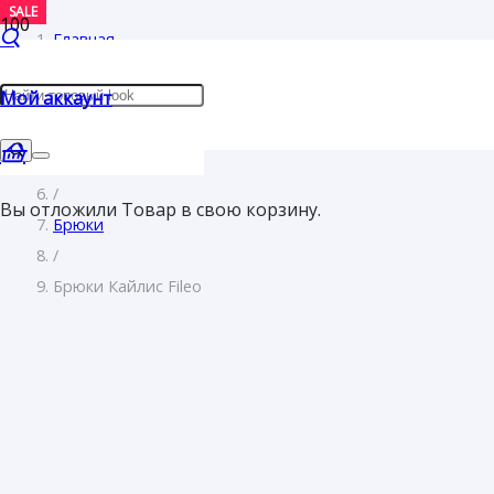
SALE
SALE
SALE
Главная
/
Мой аккаунт
Женщинам
/
Одежда
/
Вы отложили
Товар
в свою корзину.
Брюки
/
Брюки Кайлис Fileo