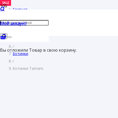
SALE
SALE
SALE
Главная
/
Мой аккаунт
Женщинам
/
Обувь
/
Вы отложили
Товар
в свою корзину.
Ботинки
/
Ботинки Tamaris