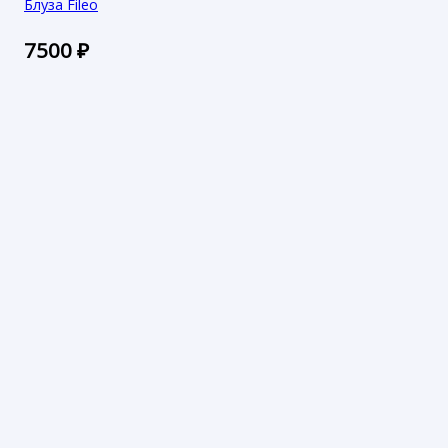
Блуза Fileo
7500
₽