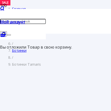
SALE
SALE
SALE
Главная
/
Мой аккаунт
Женщинам
/
Обувь
/
Вы отложили
Товар
в свою корзину.
Ботинки
/
Ботинки Tamaris