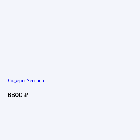
Лоферы Geronea
8800
₽