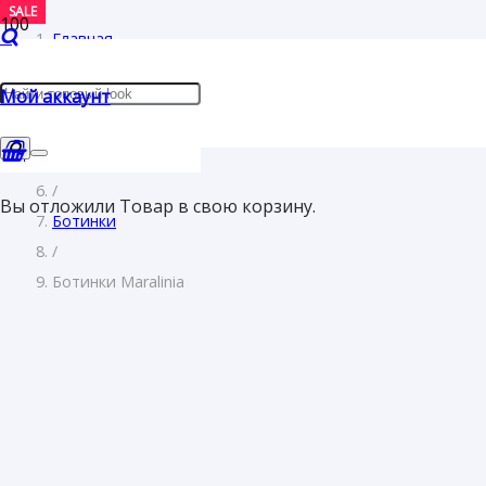
SALE
SALE
SALE
SALE
SALE
Главная
/
Мой аккаунт
Женщинам
/
Обувь
/
Вы отложили
Товар
в свою корзину.
Ботинки
/
Ботинки Maralinia