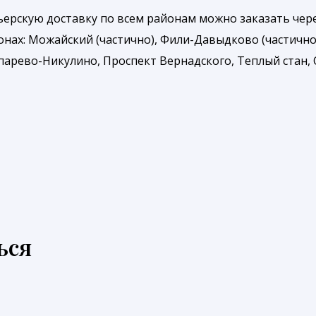
рьерскую доставку по всем районам можно заказать че
онах: Можайский (частично), Фили-Давыдково (частично
арево-Никулино, Проспект Вернадского, Теплый стан, О
ься