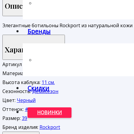
Описание
Элегантные ботильоны Rockport из натуральной кожи 
Бренды
Характеристики
Артикул производителя:
K71776
Материал верха:
Натуральная кожа
Высота каблука:
11 см.
Скидки
Сезонность:
Демисезон
Цвет:
Черный
Оттенок:
#000000
НОВИНКИ
Размер:
39
Бренд изделия:
Rockport