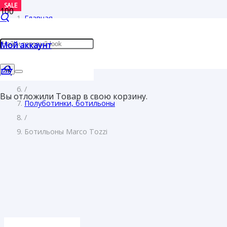
SALE
SALE
Главная
/
Мой аккаунт
Женщинам
/
Обувь
/
Вы отложили
Товар
в свою корзину.
Полуботинки, ботильоны
/
Ботильоны Marco Tozzi