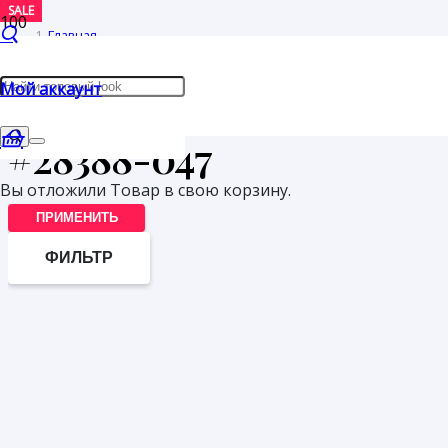
SALE
Главная
/
Мой аккаунт
Товары с меткой “#28388-047”
#28388-047
Вы отложили
Товар
в свою корзину.
ПРИМЕНИТЬ
ФИЛЬТР