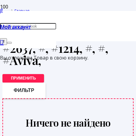
Главная
/
Мой аккаунт
Товары с меткой “#2637, #, #1214, #, #, #Aviva,”
#2637, #, #1214, #, #,
#Aviva,
Вы отложили
Товар
в свою корзину.
ПРИМЕНИТЬ
ФИЛЬТР
Ничего не найдено