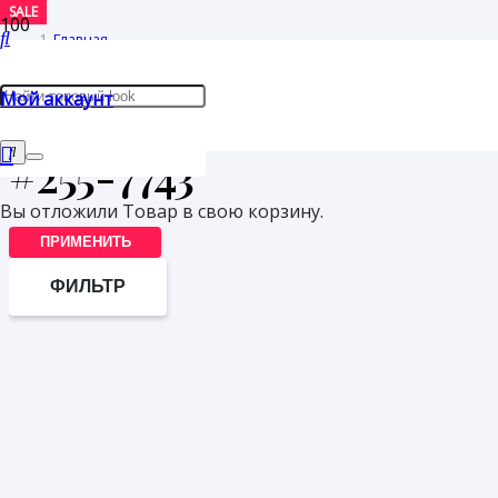
SALE
Главная
/
Мой аккаунт
Товары с меткой “#255-7743”
#255-7743
Вы отложили
Товар
в свою корзину.
ПРИМЕНИТЬ
ФИЛЬТР