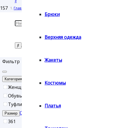
Оплата
Главная
Брюки
/
Возврат
Товары с меткой “#22412-523”
Верхняя одежда
#22412-523
товара
Жакеты
Фильтр
Контакты
Сброс
Категория
Костюмы
Женщинам
Обувь
Туфли
Платья
Сброс
Размер
36
1