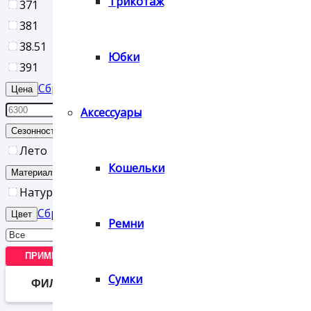
Трикотаж
37
1
38
1
38.5
1
Юбки
39
1
Сброс
Цена
Аксессуары
Сброс
Сезонность
Лето
Кошельки
Сброс
Материал верха
Натуральная кожа
Сброс
Цвет
Ремни
ПРИМЕНИТЬ
Сумки
ФИЛЬТР