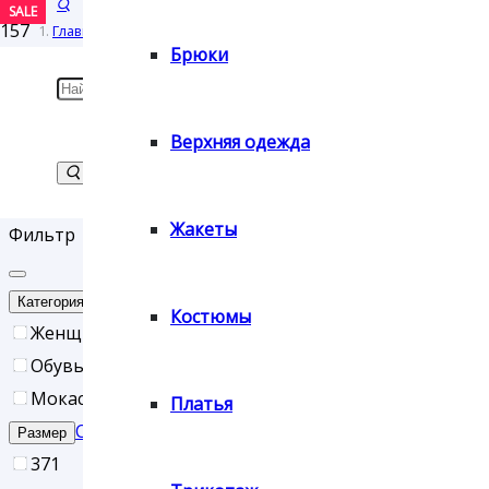
Оплата
SALE
Главная
Брюки
/
Возврат
Товары с меткой “#ПБ-00000058”
Верхняя одежда
#ПБ-00000058
товара
Жакеты
Фильтр
Контакты
Сброс
Категория
Костюмы
Женщинам
Обувь
Мокасины, лоферы, слипоны, мюли
Платья
Сброс
Размер
37
1