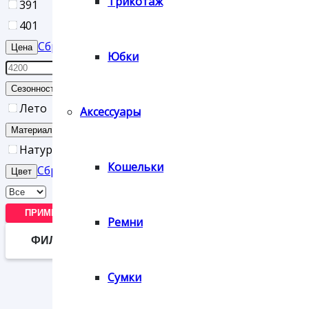
Трикотаж
39
1
40
1
Сброс
Цена
Юбки
Сброс
Сезонность
Лето
Аксессуары
Сброс
Материал верха
Натуральная кожа
Кошельки
Сброс
Цвет
ПРИМЕНИТЬ
Ремни
ФИЛЬТР
Сумки