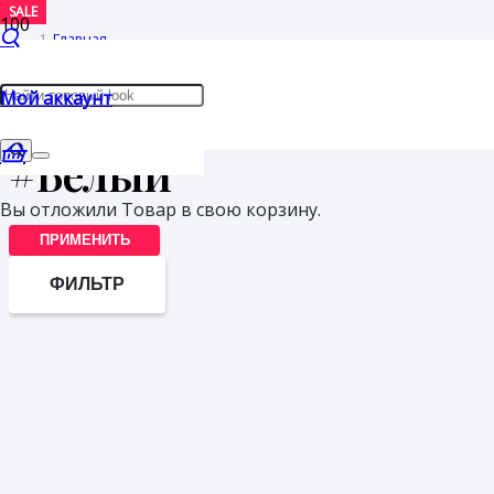
SALE
SALE
SALE
Главная
/
Мой аккаунт
Товары с меткой “#Белый”
#Белый
Вы отложили
Товар
в свою корзину.
ПРИМЕНИТЬ
ФИЛЬТР