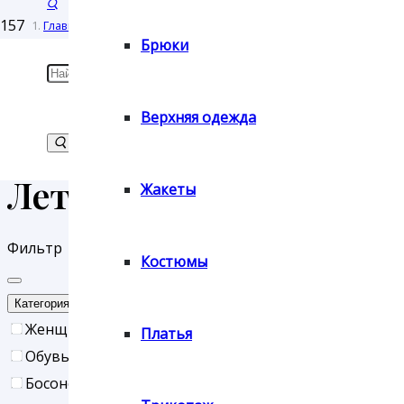
Оплата
Главная
Брюки
/
Возврат
Товар Сезонность
/
Верхняя одежда
Лето
товара
Лето
Жакеты
Контакты
Фильтр
Костюмы
Сброс
Категория
Женщинам
Платья
Обувь
Босоножки