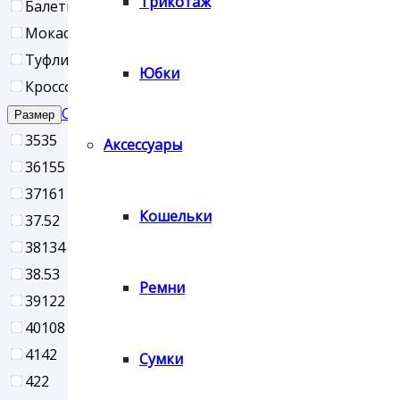
Трикотаж
Балетки
Мокасины, лоферы, слипоны, мюли
Туфли
Юбки
Кроссовки, кеды
Сброс
Размер
35
35
Аксессуары
36
155
37
161
Кошельки
37.5
2
38
134
38.5
3
Ремни
39
122
40
108
41
42
Сумки
42
2