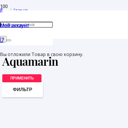
Главная
/
Мой аккаунт
Товар Бренд изделия
/
Aquamarin
Вы отложили
Товар
в свою корзину.
Aquamarin
ПРИМЕНИТЬ
ФИЛЬТР